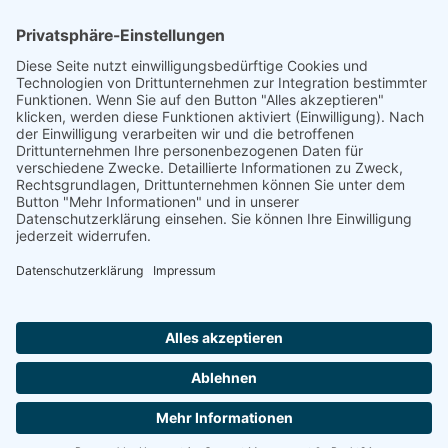
WIPOTEC Systemtechnik GmbH
Niedesheimer Straße 20
Akzeptieren
D-67547 Worms
powered by
Usercentrics Consent
Management Platform
&
eRecht24
T: +49 (0) 6241. 48042 00
F: +49 (0) 6241. 48042 49
info@wipotec-systemtechnik.com
Impressum
Datenschutzerklärung
Cookies
AGB
Zertifizierung
Facebook
LinkedIn
© 2018–2026 · WIPOTEC Systemtechnik GmbH