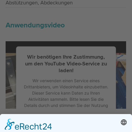
Abstützungen, Abdeckungen
Anwendungsvideo
Wir benötigen Ihre Zustimmung,
um den YouTube Video-Service zu
laden!
Wir verwenden einen Service eines
Drittanbieters, um Videoinhalte einzubetten.
Dieser Service kann Daten zu Ihren
Aktivitäten sammeln. Bitte lesen Sie die
Details durch und stimmen Sie der Nutzung
des Service zu, um dieses Video
anzusehen.
Mehr Informationen