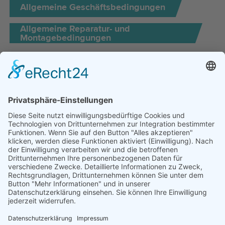
Allgemeine Geschäftsbedingungen
Allgemeine Reparatur- und
Montagebedingungen
WIPOTEC Systemtechnik GmbH
Niedesheimer Straße 20
D-67547 Worms
T: +49 (0) 6241. 48042 00
F: +49 (0) 6241. 48042 49
info@wipotec-systemtechnik.com
Impressum
Datenschutzerklärung
Cookies